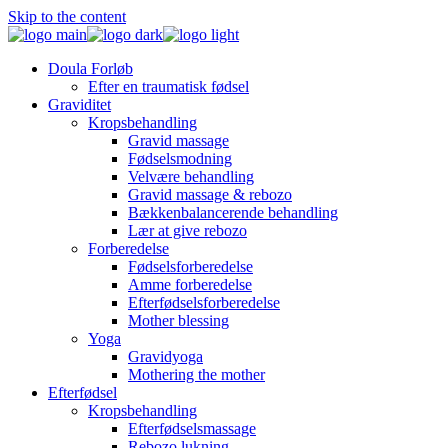
Skip to the content
Doula Forløb
Efter en traumatisk fødsel
Graviditet
Kropsbehandling
Gravid massage
Fødselsmodning
Velvære behandling
Gravid massage & rebozo
Bækkenbalancerende behandling
Lær at give rebozo
Forberedelse
Fødselsforberedelse
Amme forberedelse
Efterfødselsforberedelse
Mother blessing
Yoga
Gravidyoga
Mothering the mother
Efterfødsel
Kropsbehandling
Efterfødselsmassage
Rebozo lukning