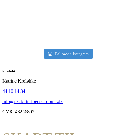
Follow on Instagram
kontakt
Katrine Kroløkke
44 10 14 34
info@skabt-til-foedsel-doula.dk
CVR: 43256807