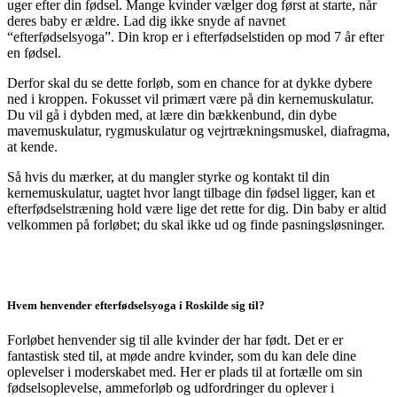
uger efter din fødsel. Mange kvinder vælger dog først at starte, når
deres baby er ældre. Lad dig ikke snyde af navnet
“efterfødselsyoga”. Din krop er i efterfødselstiden op mod 7 år efter
en fødsel.
Derfor skal du se dette forløb, som en chance for at dykke dybere
ned i kroppen. Fokusset vil primært være på din kernemuskulatur.
Du vil gå i dybden med, at lære din bækkenbund, din dybe
mavemuskulatur, rygmuskulatur og vejrtrækningsmuskel, diafragma,
at kende.
Så hvis du mærker, at du mangler styrke og kontakt til din
kernemuskulatur, uagtet hvor langt tilbage din fødsel ligger, kan et
efterfødselstræning hold være lige det rette for dig. Din baby er altid
velkommen på forløbet; du skal ikke ud og finde pasningsløsninger.
Hvem henvender efterfødselsyoga i Roskilde sig til?
Forløbet henvender sig til alle kvinder der har født. Det er er
fantastisk sted til, at møde andre kvinder, som du kan dele dine
oplevelser i moderskabet med. Her er plads til at fortælle om sin
fødselsoplevelse, ammeforløb og udfordringer du oplever i