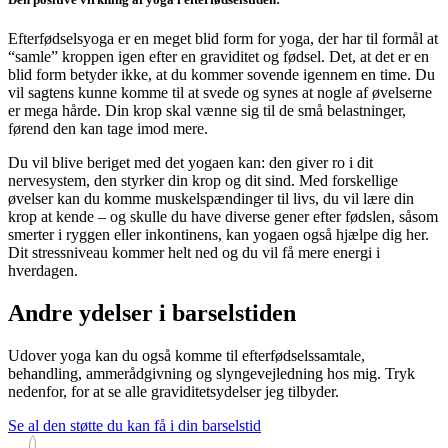
Efterfødselsyoga er en meget blid form for yoga, der har til formål at
“samle” kroppen igen efter en graviditet og fødsel. Det, at det er en
blid form betyder ikke, at du kommer sovende igennem en time. Du
vil sagtens kunne komme til at svede og synes at nogle af øvelserne
er mega hårde. Din krop skal vænne sig til de små belastninger,
førend den kan tage imod mere.
Du vil blive beriget med det yogaen kan: den giver ro i dit
nervesystem, den styrker din krop og dit sind. Med forskellige
øvelser kan du komme muskelspændinger til livs, du vil lære din
krop at kende – og skulle du have diverse gener efter fødslen, såsom
smerter i ryggen eller inkontinens, kan yogaen også hjælpe dig her.
Dit stressniveau kommer helt ned og du vil få mere energi i
hverdagen.
Andre ydelser i barselstiden
Udover yoga kan du også komme til efterfødselssamtale,
behandling, ammerådgivning og slyngevejledning hos mig. Tryk
nedenfor, for at se alle graviditetsydelser jeg tilbyder.
Se al den støtte du kan få i din barselstid