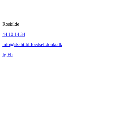
DOULA & YOGA
Roskilde
44 10 14 34
info@skabt-til-foedsel-doula.dk
Ig
Fb