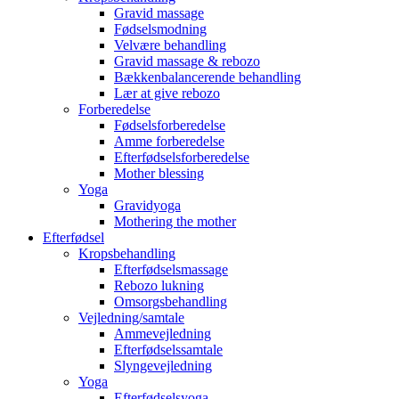
Gravid massage
Fødselsmodning
Velvære behandling
Gravid massage & rebozo
Bækkenbalancerende behandling
Lær at give rebozo
Forberedelse
Fødselsforberedelse
Amme forberedelse
Efterfødselsforberedelse
Mother blessing
Yoga
Gravidyoga
Mothering the mother
Efterfødsel
Kropsbehandling
Efterfødselsmassage
Rebozo lukning
Omsorgsbehandling
Vejledning/samtale
Ammevejledning
Efterfødselssamtale
Slyngevejledning
Yoga
Efterfødselsyoga