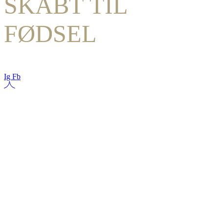
SKABT TIL
FØDSEL
Ig
Fb
SKABT
TIL FØDSEL