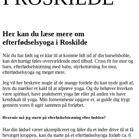
Her kan du læse mere om
efterfødselsyoga i Roskilde
Når du har født og er klar til at komme lidt ud af din barselsboble,
kan det hurtigt føles overvældende med tilbud. Cross fit for mor og
barn, efterfødselstræning med baby, styrketræning for mor,
efterfødselsyoga og meget mere.
Jeg vil her beskrive nogle af de mange fordele du kan nyde godt af,
hvis du mærker et kald til at afprøve yoga. Og du behøver hverken
være spirituel, have praktiseret yoga før eller på anden vis have
kendskab til yoga. Min fornemmeste opgave er, at guide dig trygt
gennem vores 8 uger sammen på forløbet.
Hvornår må jeg starte på efterfødselstræning efter fødslen?
Har din fødsel været ukompliceret og føler du et indre drive til at få
bevæget kroppen, kan du starte på et efterfødselsyoga forløb ca. 6