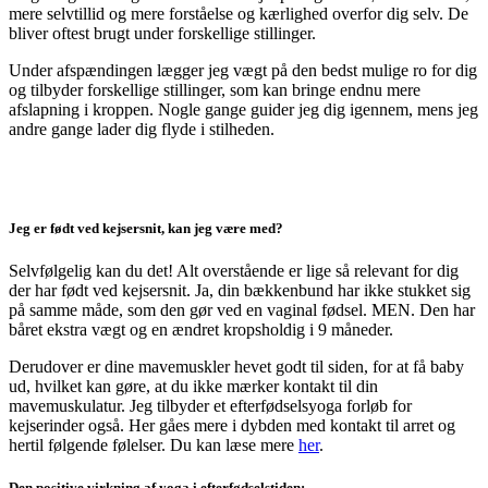
mere selvtillid og mere forståelse og kærlighed overfor dig selv. De
bliver oftest brugt under forskellige stillinger.
Under afspændingen lægger jeg vægt på den bedst mulige ro for dig
og tilbyder forskellige stillinger, som kan bringe endnu mere
afslapning i kroppen. Nogle gange guider jeg dig igennem, mens jeg
andre gange lader dig flyde i stilheden.
Jeg er født ved kejsersnit, kan jeg være med?
Selvfølgelig kan du det! Alt overstående er lige så relevant for dig
der har født ved kejsersnit. Ja, din bækkenbund har ikke stukket sig
på samme måde, som den gør ved en vaginal fødsel. MEN. Den har
båret ekstra vægt og en ændret kropsholdig i 9 måneder.
Derudover er dine mavemuskler hevet godt til siden, for at få baby
ud, hvilket kan gøre, at du ikke mærker kontakt til din
mavemuskulatur. Jeg tilbyder et efterfødselsyoga forløb for
kejserinder også. Her gåes mere i dybden med kontakt til arret og
hertil følgende følelser. Du kan læse mere
her
.
Den positive virkning af yoga i efterfødselstiden: