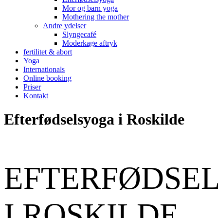
Mor og barn yoga
Mothering the mother
Andre ydelser
Slyngecafé
Moderkage aftryk
fertilitet & abort
Yoga
Internationals
Online booking
Priser
Kontakt
Efterfødselsyoga i Roskilde
EFTERFØDSE
I ROSKILDE