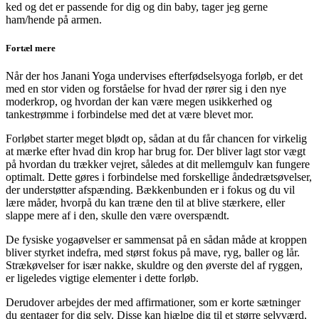
ked og det er passende for dig og din baby, tager jeg gerne
ham/hende på armen.
Fortæl mere
Når der hos Janani Yoga undervises efterfødselsyoga forløb, er det
med en stor viden og forståelse for hvad der rører sig i den nye
moderkrop, og hvordan der kan være megen usikkerhed og
tankestrømme i forbindelse med det at være blevet mor.
Forløbet starter meget blødt op, sådan at du får chancen for virkelig
at mærke efter hvad din krop har brug for. Der bliver lagt stor vægt
på hvordan du trækker vejret, således at dit mellemgulv kan fungere
optimalt. Dette gøres i forbindelse med forskellige åndedrætsøvelser,
der understøtter afspænding. Bækkenbunden er i fokus og du vil
lære måder, hvorpå du kan træne den til at blive stærkere, eller
slappe mere af i den, skulle den være overspændt.
De fysiske yogaøvelser er sammensat på en sådan måde at kroppen
bliver styrket indefra, med størst fokus på mave, ryg, baller og lår.
Strækøvelser for især nakke, skuldre og den øverste del af ryggen,
er ligeledes vigtige elementer i dette forløb.
Derudover arbejdes der med affirmationer, som er korte sætninger
du gentager for dig selv. Disse kan hjælpe dig til et større selvværd,