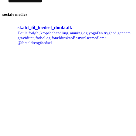
sociale medier
skabt_til_foedsel_doula.dk
Doula forløb, kropsbehandling, amning og yoga
Din tryghed gennem
graviditet, fødsel og forældreskab
Bestyrelsesmedlem i
@foraeldreogfoedsel