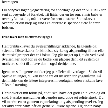
hverdagen.
Du behøver ingen yogaerfaring for at deltage og det er ALDRIG for
sent at begynde på forløbet. Tit ligger der en tro om, at når baby er
over nyfødt stadie, må det være for sent at starte. Som skrevet
ovenfor, er din krop og sind i en efterfødselsperiode flere år efter
fødslen.
Hvad laver man til efterfødselsyoga?
Helt praktisk laver du øvelser/stillinger siddende, læggende og
stående. Disse skaber forbindelse, styrke og afspænding til den eller
de muskelgrupper der er i fokus. Jeg går meget op i, at du ved hvad
øvelsen gør godt for, så du bedre kan placere den i dit system og
motivere sindet til at lave den – også derhjemme.
Igennem stillingerne trækker jeg paralleler til hverdagen. Så du vil
opleve stillinger, du kan kende fra dit liv uden for yogamåtten. På
den måde kan de lettere integreres i hverdagen, uden at skulle lave
“ekstra” træning.
Herudover er mit fokus på, at du skal have det godt i din krop og dit
sind. Fysiske spændinger afspændes med blide og rolige stræk. Du
vil mærke en ro gennem vejtræknings- og afspændingsøvelser. Jeg
ser altid efter baby, når du gerne vil lukke øjnene. Og er din baby