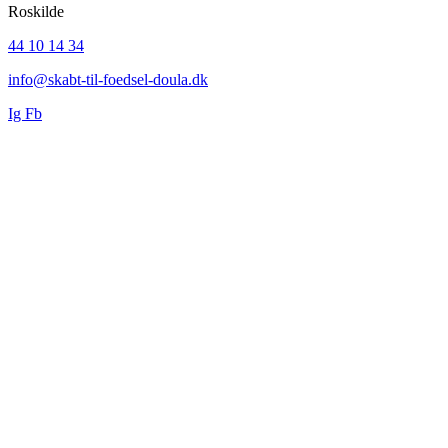
Roskilde
44 10 14 34
info@skabt-til-foedsel-doula.dk
Ig
Fb