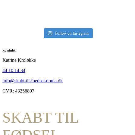
Follow on Instagram
kontakt
Katrine Kroløkke
44 10 14 34
info@skabt-til-foedsel-doula.dk
CVR: 43256807
SKABT TIL