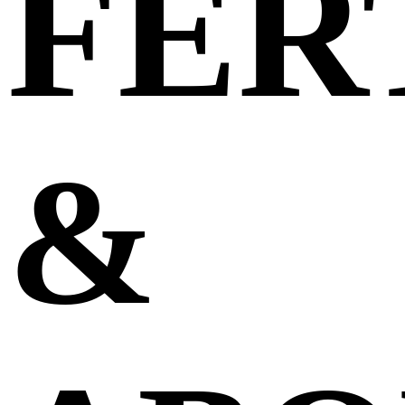
FER
&