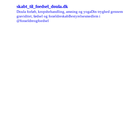
skabt_til_foedsel_doula.dk
Doula forløb, kropsbehandling, amning og yoga
Din tryghed gennem
graviditet, fødsel og forældreskab
Bestyrelsesmedlem i
@foraeldreogfoedsel