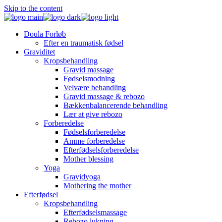
Skip to the content
Doula Forløb
Efter en traumatisk fødsel
Graviditet
Kropsbehandling
Gravid massage
Fødselsmodning
Velvære behandling
Gravid massage & rebozo
Bækkenbalancerende behandling
Lær at give rebozo
Forberedelse
Fødselsforberedelse
Amme forberedelse
Efterfødselsforberedelse
Mother blessing
Yoga
Gravidyoga
Mothering the mother
Efterfødsel
Kropsbehandling
Efterfødselsmassage
Rebozo lukning