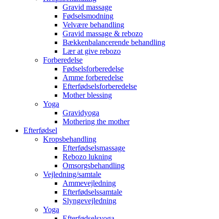
Gravid massage
Fødselsmodning
Velvære behandling
Gravid massage & rebozo
Bækkenbalancerende behandling
Lær at give rebozo
Forberedelse
Fødselsforberedelse
Amme forberedelse
Efterfødselsforberedelse
Mother blessing
Yoga
Gravidyoga
Mothering the mother
Efterfødsel
Kropsbehandling
Efterfødselsmassage
Rebozo lukning
Omsorgsbehandling
Vejledning/samtale
Ammevejledning
Efterfødselssamtale
Slyngevejledning
Yoga
Efterfødselsyoga