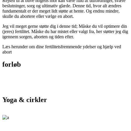
Rejsen til at blive nogens mor kan være fuld af udfordringer, svære
beslutninger, sorg og ultimativ glæde. Denne tid, hvor alt ændres
fundamentalt er der meget lidt støtte at hente. Og endnu mindre,
skulle du abortere eller vælge en abort.
Jeg vil meget gerne støtte dig i denne tid; Måske du vil optimere din
(jeres) fertilitet. Måske du har mistet eller valgt fra, her støtter jeg dig
igennem sorgen, aborten og tiden efter.
Læs herunder om dine fertilitetsfremmende ydelser og hjælp ved
abort
forløb
Yoga & cirkler