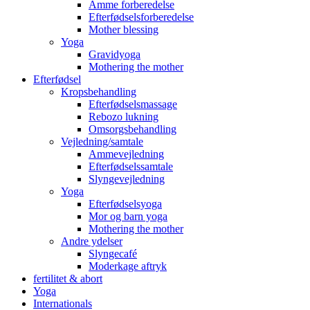
Amme forberedelse
Efterfødselsforberedelse
Mother blessing
Yoga
Gravidyoga
Mothering the mother
Efterfødsel
Kropsbehandling
Efterfødselsmassage
Rebozo lukning
Omsorgsbehandling
Vejledning/samtale
Ammevejledning
Efterfødselssamtale
Slyngevejledning
Yoga
Efterfødselsyoga
Mor og barn yoga
Mothering the mother
Andre ydelser
Slyngecafé
Moderkage aftryk
fertilitet & abort
Yoga
Internationals