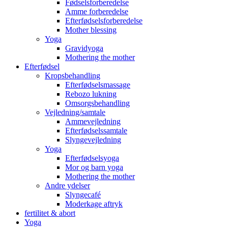
Fødselsforberedelse
Amme forberedelse
Efterfødselsforberedelse
Mother blessing
Yoga
Gravidyoga
Mothering the mother
Efterfødsel
Kropsbehandling
Efterfødselsmassage
Rebozo lukning
Omsorgsbehandling
Vejledning/samtale
Ammevejledning
Efterfødselssamtale
Slyngevejledning
Yoga
Efterfødselsyoga
Mor og barn yoga
Mothering the mother
Andre ydelser
Slyngecafé
Moderkage aftryk
fertilitet & abort
Yoga