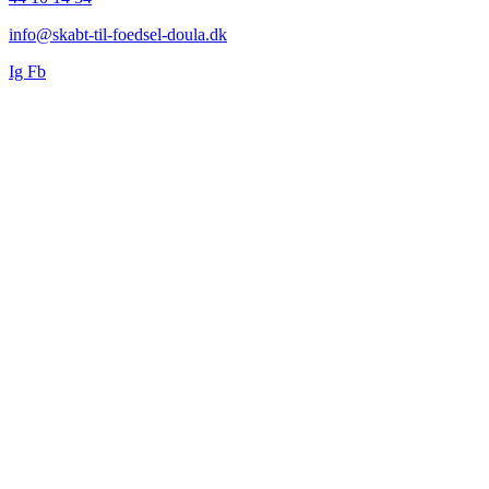
info@skabt-til-foedsel-doula.dk
Ig
Fb