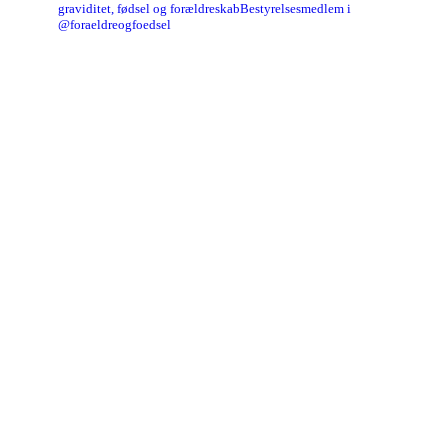
graviditet, fødsel og forældreskab
Bestyrelsesmedlem i
@foraeldreogfoedsel