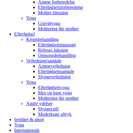
Amme forberedelse
Efterfødselsforberedelse
Mother blessing
Yoga
Gravidyoga
Mothering the mother
Efterfødsel
Kropsbehandling
Efterfødselsmassage
Rebozo lukning
Omsorgsbehandling
Vejledning/samtale
Ammevejledning
Efterfødselssamtale
Slyngevejledning
Yoga
Efterfødselsyoga
Mor og barn yoga
Mothering the mother
Andre ydelser
Slyngecafé
Moderkage aftryk
fertilitet & abort
Yoga
Internationals