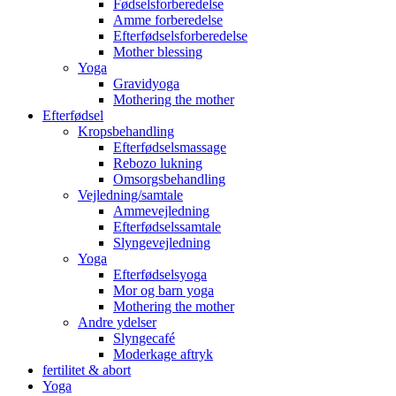
Fødselsforberedelse
Amme forberedelse
Efterfødselsforberedelse
Mother blessing
Yoga
Gravidyoga
Mothering the mother
Efterfødsel
Kropsbehandling
Efterfødselsmassage
Rebozo lukning
Omsorgsbehandling
Vejledning/samtale
Ammevejledning
Efterfødselssamtale
Slyngevejledning
Yoga
Efterfødselsyoga
Mor og barn yoga
Mothering the mother
Andre ydelser
Slyngecafé
Moderkage aftryk
fertilitet & abort
Yoga