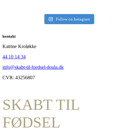
Follow on Instagram
kontakt
Katrine Kroløkke
44 10 14 34
info@skabt-til-foedsel-doula.dk
CVR: 43256807
SKABT TIL
FØDSEL