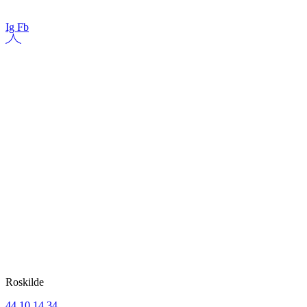
Ig
Fb
SKABT
TIL FØDSEL
DOULA & YOGA
Roskilde
44 10 14 34