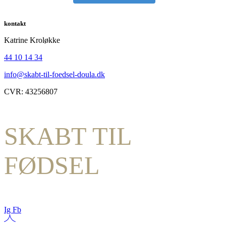
kontakt
Katrine Kroløkke
44 10 14 34
info@skabt-til-foedsel-doula.dk
CVR: 43256807
SKABT TIL
FØDSEL
Ig
Fb