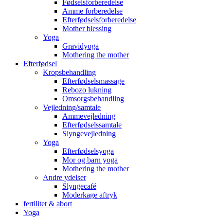
Fødselsforberedelse
Amme forberedelse
Efterfødselsforberedelse
Mother blessing
Yoga
Gravidyoga
Mothering the mother
Efterfødsel
Kropsbehandling
Efterfødselsmassage
Rebozo lukning
Omsorgsbehandling
Vejledning/samtale
Ammevejledning
Efterfødselssamtale
Slyngevejledning
Yoga
Efterfødselsyoga
Mor og barn yoga
Mothering the mother
Andre ydelser
Slyngecafé
Moderkage aftryk
fertilitet & abort
Yoga