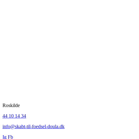
SKABT
TIL FØDSEL
DOULA & YOGA
Roskilde
44 10 14 34
info@skabt-til-foedsel-doula.dk
Ig
Fb