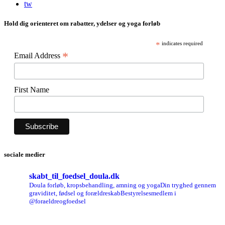
tw
Hold dig orienteret om rabatter, ydelser og yoga forløb
*
indicates required
*
Email Address
First Name
sociale medier
skabt_til_foedsel_doula.dk
Doula forløb, kropsbehandling, amning og yoga
Din tryghed gennem
graviditet, fødsel og forældreskab
Bestyrelsesmedlem i
@foraeldreogfoedsel