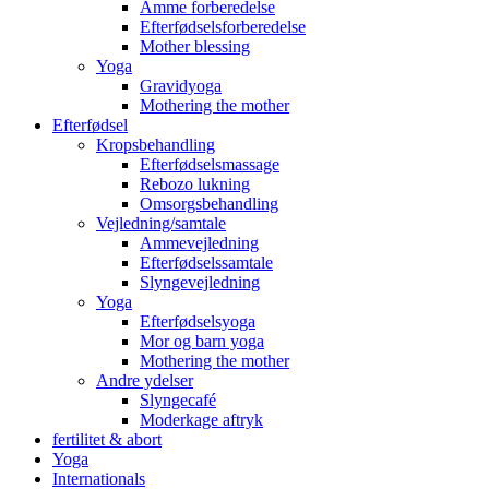
Amme forberedelse
Efterfødselsforberedelse
Mother blessing
Yoga
Gravidyoga
Mothering the mother
Efterfødsel
Kropsbehandling
Efterfødselsmassage
Rebozo lukning
Omsorgsbehandling
Vejledning/samtale
Ammevejledning
Efterfødselssamtale
Slyngevejledning
Yoga
Efterfødselsyoga
Mor og barn yoga
Mothering the mother
Andre ydelser
Slyngecafé
Moderkage aftryk
fertilitet & abort
Yoga
Internationals