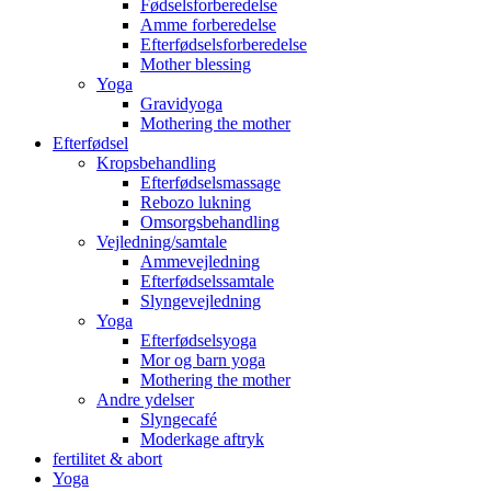
Fødselsforberedelse
Amme forberedelse
Efterfødselsforberedelse
Mother blessing
Yoga
Gravidyoga
Mothering the mother
Efterfødsel
Kropsbehandling
Efterfødselsmassage
Rebozo lukning
Omsorgsbehandling
Vejledning/samtale
Ammevejledning
Efterfødselssamtale
Slyngevejledning
Yoga
Efterfødselsyoga
Mor og barn yoga
Mothering the mother
Andre ydelser
Slyngecafé
Moderkage aftryk
fertilitet & abort
Yoga