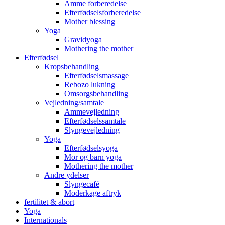
Amme forberedelse
Efterfødselsforberedelse
Mother blessing
Yoga
Gravidyoga
Mothering the mother
Efterfødsel
Kropsbehandling
Efterfødselsmassage
Rebozo lukning
Omsorgsbehandling
Vejledning/samtale
Ammevejledning
Efterfødselssamtale
Slyngevejledning
Yoga
Efterfødselsyoga
Mor og barn yoga
Mothering the mother
Andre ydelser
Slyngecafé
Moderkage aftryk
fertilitet & abort
Yoga
Internationals