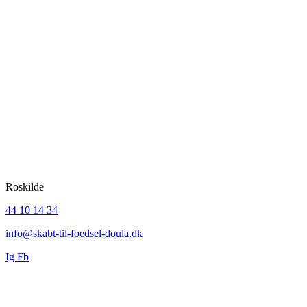
SKABT
TIL FØDSEL
DOULA & YOGA
Roskilde
44 10 14 34
info@skabt-til-foedsel-doula.dk
Ig
Fb