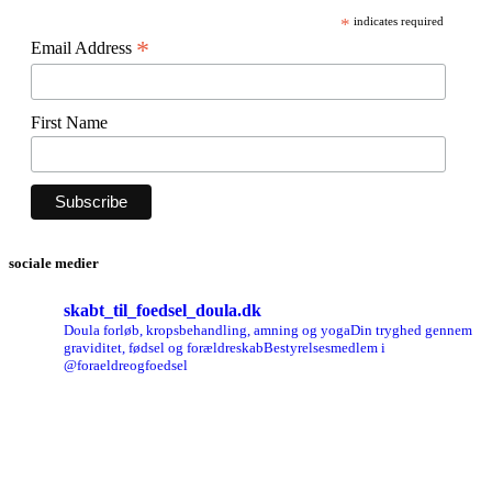
*
indicates required
*
Email Address
First Name
sociale medier
skabt_til_foedsel_doula.dk
Doula forløb, kropsbehandling, amning og yoga
Din tryghed gennem
graviditet, fødsel og forældreskab
Bestyrelsesmedlem i
@foraeldreogfoedsel