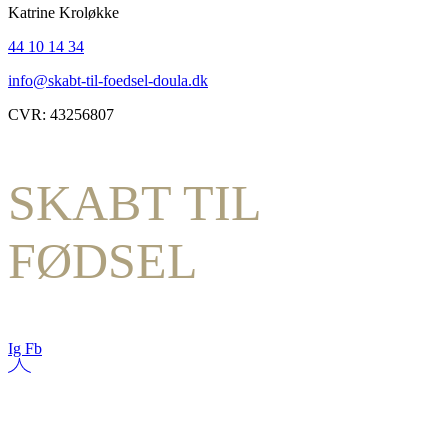
Katrine Kroløkke
44 10 14 34
info@skabt-til-foedsel-doula.dk
CVR: 43256807
SKABT TIL
FØDSEL
Ig
Fb